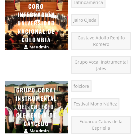
Latinoamérica
CORO
INTEGRACIÓN
Jairo Ojeda
UNIVERSIDAD
NACIONAL DE
Gustavo Adolfo Renjifo
COLOMBIA
Romero
Maudmin
enero 21, 2015
Grupo Vocal Instrumental
Jates
folclore
GRUPO CORAL
INSTRUMENTAL
Festival Mono Núñez
DEL COLEGIO
CLEMENCIA DE
Eduardo Cabas de la
CAYCEDO
Espriella
Maudmin
abril 4, 2015