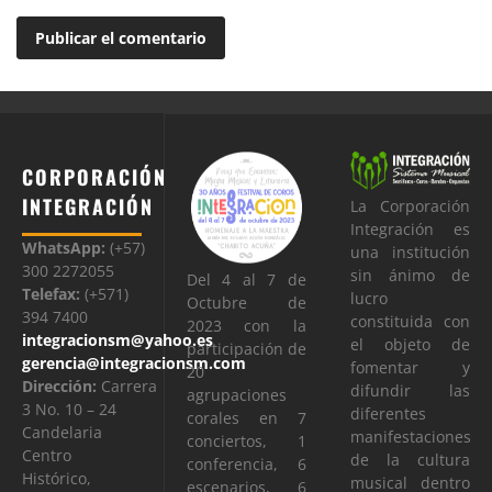
CORPORACIÓN
INTEGRACIÓN
La Corporación
Integración es
WhatsApp:
(+57)
una institución
300 2272055
sin ánimo de
Del 4 al 7 de
Telefax:
(+571)
lucro
Octubre de
394 7400
constituida con
2023 con la
integracionsm@yahoo.es
el objeto de
participación de
gerencia@integracionsm.com
fomentar y
20
Dirección:
Carrera
difundir las
agrupaciones
3 No. 10 – 24
diferentes
corales en 7
Candelaria
manifestaciones
conciertos, 1
Centro
de la cultura
conferencia, 6
Histórico,
musical dentro
escenarios, 6