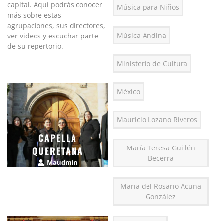
capital. Aquí podrás conocer
Música para Niños
más sobre estas
agrupaciones, sus directores,
Música Andina
ver videos y escuchar parte
de su repertorio.
Ministerio de Cultura
México
Mauricio Lozano Riveros
CAPELLA
María Teresa Guillén
QUERETANA
Becerra
Maudmin
enero 20, 2015
María del Rosario Acuña
González