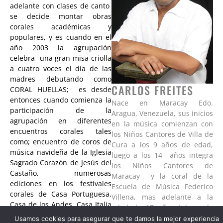
adelante con clases de canto
se decide montar obras
corales académicas y
populares, y es cuando en el
año 2003 la agrupación
celebra una gran misa criolla
a cuatro voces el día de las
madres debutando como
CARLOS FREITES
CORAL HUELLAS; es desde
entonces cuando comienza la
Nace en Maracay Edo.
participación de la
Aragua, Venezuela, sus inicios
agrupación en diferentes
en la música comienzan con
encuentros corales tales
los Niños Cantores de Villa de
como; encuentro de coros de
Cura a los 9 años de edad,
música navideña de la Iglesia
luego a los 14 años integra
Sagrado Corazón de Jesús del
los Niños Cantores de
Castaño, numerosas
Maracay y la coral de la
ediciones en los festivales
Escuela de Música Federico
corales de Casa Portuguesa,
Villena, mas adelante a la
Casa de los Andes, Casa Italia
edad de 17 años integra la
y Centro Hispano, en todos los
coral de la Asamblea
Usamos cookies para asegurar que te damos la mejor experiencia