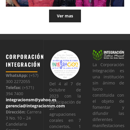
Ver mas
CORPORACIÓN
INTEGRACIÓN
La Corporación
Integración es
WhatsApp:
(+57)
una institución
300 2272055
sin ánimo de
Del 4 al 7 de
Telefax:
(+571)
lucro
Octubre de
394 7400
constituida con
2023 con la
integracionsm@yahoo.es
el objeto de
participación de
gerencia@integracionsm.com
fomentar y
20
Dirección:
Carrera
difundir las
agrupaciones
3 No. 10 – 24
diferentes
corales en 7
Candelaria
manifestaciones
conciertos, 1